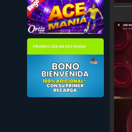
PROMOCIÓN EN DESTAQUE