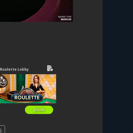
Roulette Lobby
JUGAR
S