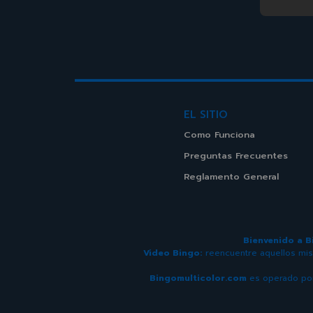
EL SITIO
Como Funciona
Preguntas Frecuentes
Reglamento General
Bienvenido a B
Video Bingo:
reencuentre aquellos mis
Bingomulticolor.com
es operado por