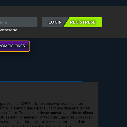
LOGIN
ontraseña
ROMOCIONES
ugar, es este. ONE Blackjack conserva los conceptos
mos, al tiempo que agrega una nueva dinámica con un
ack clásico. Transmitido desde nuestro estudio de última
N asiento, un número ilimitado de jugadores y una gran
entes. Los jugadores ahora tienen la oportunidad de
 de apuesta adicional completamente nueva.