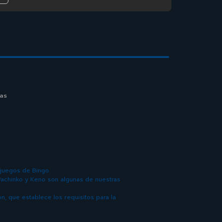
as
 juegos de Bingo.
achinko y Keno son algunas de nuestras
n, que establece los requisitos para la