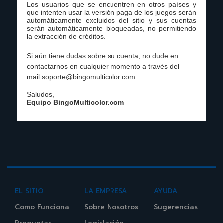
Los usuarios que se encuentren en otros países y
que intenten usar la versión paga de los juegos serán
automáticamente excluidos del sitio y sus cuentas
serán automáticamente bloqueadas, no permitiendo
la extracción de créditos.
Si aún tiene dudas sobre su cuenta, no dude en
contactarnos en cualquier momento a través del
mail:
soporte@bingomulticolor.com
.
Saludos,
Equipo BingoMulticolor.com
EL SITIO
LA EMPRESA
AYUDA
Como Funciona
Sobre Nosotros
Sugerencias
Preguntas
Legislación