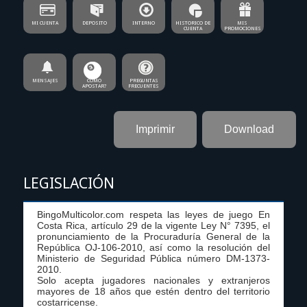
MI CUENTA
DEPOSITO
INTERNO
HISTORICO DE
MIS
CUENTA
PROMOCIONES
MENSAJES
COMO
PREGUNTAS
APOSTAR?
FRECUENTES
Imprimir
Download
LEGISLACIÓN
BingoMulticolor.com respeta las leyes de juego En
Costa Rica, artículo 29 de la vigente Ley N° 7395, el
pronunciamiento de la Procuraduría General de la
República OJ-106-2010, así como la resolución del
Ministerio de Seguridad Pública número DM-1373-
2010.
Solo acepta jugadores nacionales y extranjeros
mayores de 18 años que estén dentro del territorio
costarricense.