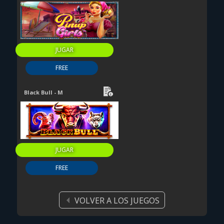
JUGAR
FREE
Black Bull - M
JUGAR
FREE
VOLVER A LOS JUEGOS