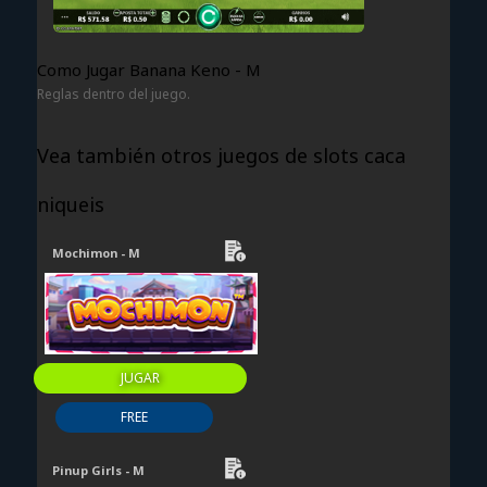
Como Jugar Banana Keno - M
Reglas dentro del juego.
Vea también otros juegos de slots caca
niqueis
Mochimon - M
JUGAR
FREE
Pinup Girls - M