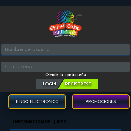
Olvidé la contraseña
LOGIN
BINGO ELECTRÓNICO
PROMOCIONES
INFORMACIÓN DEL JUEGO