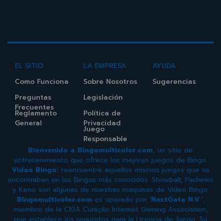
EL SITIO
LA EMPRESA
AYUDA
Como Funciona
Sobre Nosotros
Sugerencias
Preguntas
Legislación
Frecuentes
Reglamento
Política de
General
Privacidad
Juego
Responsable
Bienvenido a Bingomulticolor.com
, un sitio de
entretenimiento que ofrece los mejores juegos de Bingo.
Video Bingo:
reencuentre aquellos mismos juegos que se
encontraban en los Bingos más conocidos. Showball, Pachinko
y Keno son algunas de nuestras maquinas de Video Bingo.
Bingomulticolor.com
es operado por '
NextGate N.V
.',
miembro de la CIGA Curação Internet Gaming Association,
que establece los requisitos para la Licencia de Juego. Su