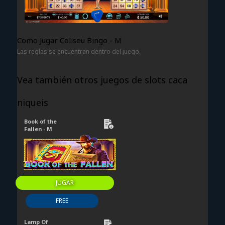
Como Jugar Coliseu Bingo - M
Las reglas se encuentran dentro del juego.
Vea también otros juegos de slots caca
niqueis
Book of the
Fallen - M
JUGAR
FREE
Lamp Of