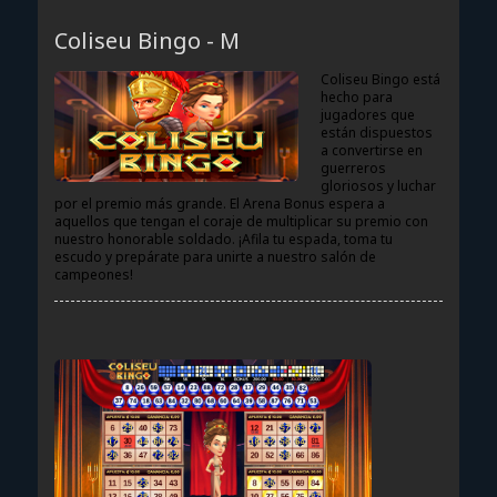
COLISEU BINGO - M
Coliseu Bingo - M
Coliseu Bingo está
hecho para
jugadores que
están dispuestos
a convertirse en
guerreros
gloriosos y luchar
por el premio más grande. El Arena Bonus espera a
aquellos que tengan el coraje de multiplicar su premio con
nuestro honorable soldado. ¡Afila tu espada, toma tu
escudo y prepárate para unirte a nuestro salón de
campeones!