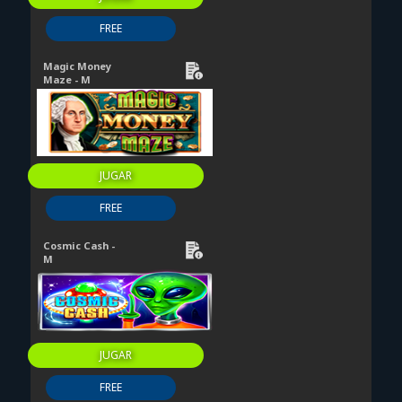
FREE
Magic Money
Maze - M
JUGAR
FREE
Cosmic Cash -
M
JUGAR
FREE