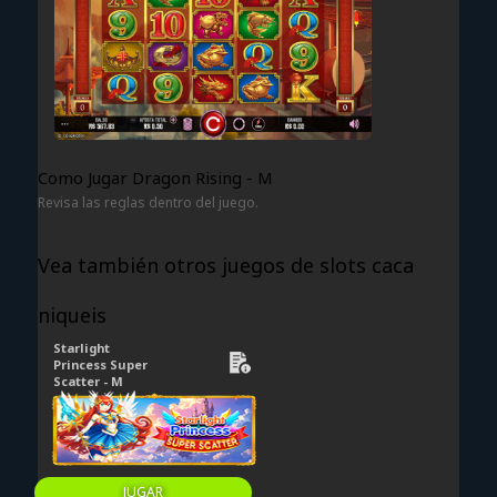
Como Jugar Dragon Rising - M
Revisa las reglas dentro del juego.
Vea también otros juegos de slots caca
niqueis
Starlight
Princess Super
Scatter - M
JUGAR