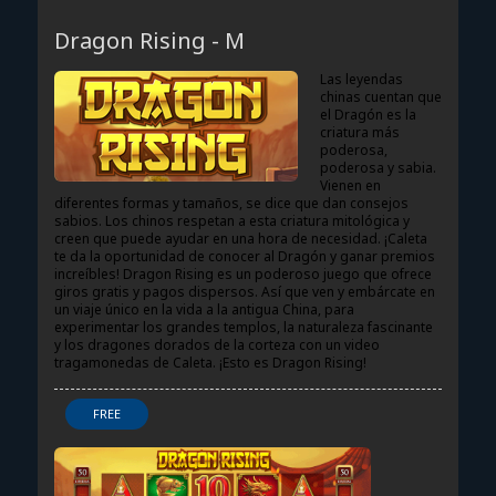
DRAGON RISING - M
Dragon Rising - M
Las leyendas
chinas cuentan que
el Dragón es la
criatura más
poderosa,
poderosa y sabia.
Vienen en
diferentes formas y tamaños, se dice que dan consejos
sabios. Los chinos respetan a esta criatura mitológica y
creen que puede ayudar en una hora de necesidad. ¡Caleta
te da la oportunidad de conocer al Dragón y ganar premios
increíbles! Dragon Rising es un poderoso juego que ofrece
giros gratis y pagos dispersos. Así que ven y embárcate en
un viaje único en la vida a la antigua China, para
experimentar los grandes templos, la naturaleza fascinante
y los dragones dorados de la corteza con un video
tragamonedas de Caleta. ¡Esto es Dragon Rising!
FREE