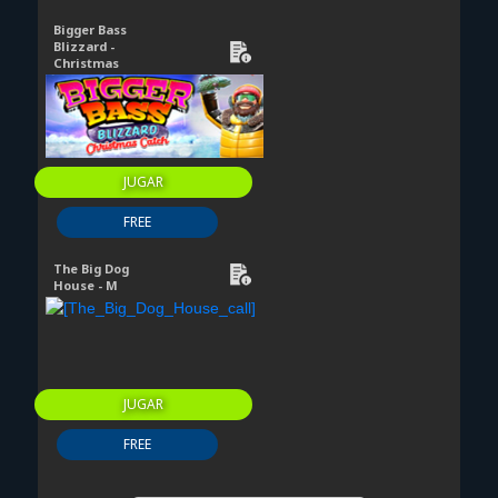
Bigger Bass
Blizzard -
Christmas
Catch - M
JUGAR
FREE
The Big Dog
House - M
JUGAR
FREE