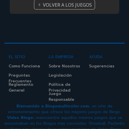
VOLVER A LOS JUEGOS
EL SITIO
LA EMPRESA
AYUDA
Como Funciona
Sobre Nosotros
Sugerencias
Preguntas
Legislación
Frecuentes
Reglamento
Política de
General
Privacidad
Juego
Responsable
Bienvenido a Bingomulticolor.com
, un sitio de
entretenimiento que ofrece los mejores juegos de Bingo.
Video Bingo:
reencuentre aquellos mismos juegos que se
encontraban en los Bingos más conocidos. Showball, Pachinko