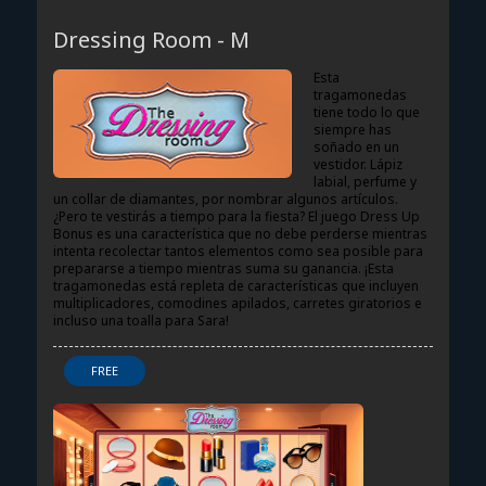
DRESSING ROOM - M
Dressing Room - M
Esta
tragamonedas
tiene todo lo que
siempre has
soñado en un
vestidor. Lápiz
labial, perfume y
un collar de diamantes, por nombrar algunos artículos.
¿Pero te vestirás a tiempo para la fiesta? El juego Dress Up
Bonus es una característica que no debe perderse mientras
intenta recolectar tantos elementos como sea posible para
prepararse a tiempo mientras suma su ganancia. ¡Esta
tragamonedas está repleta de características que incluyen
multiplicadores, comodines apilados, carretes giratorios e
incluso una toalla para Sara!
FREE