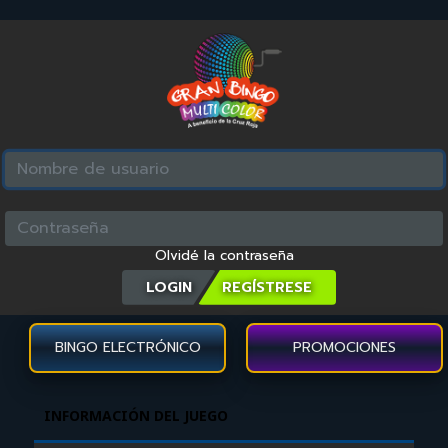
Olvidé la contraseña
LOGIN
BINGO ELECTRÓNICO
PROMOCIONES
INFORMACIÓN DEL JUEGO