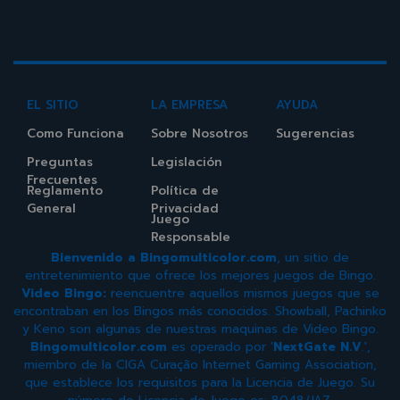
EL SITIO
LA EMPRESA
AYUDA
Como Funciona
Sobre Nosotros
Sugerencias
Preguntas
Legislación
Frecuentes
Reglamento
Política de
General
Privacidad
Juego
Responsable
Bienvenido a Bingomulticolor.com
, un sitio de
entretenimiento que ofrece los mejores juegos de Bingo.
Video Bingo:
reencuentre aquellos mismos juegos que se
encontraban en los Bingos más conocidos. Showball, Pachinko
y Keno son algunas de nuestras maquinas de Video Bingo.
Bingomulticolor.com
es operado por '
NextGate N.V
.',
miembro de la CIGA Curação Internet Gaming Association,
que establece los requisitos para la Licencia de Juego. Su