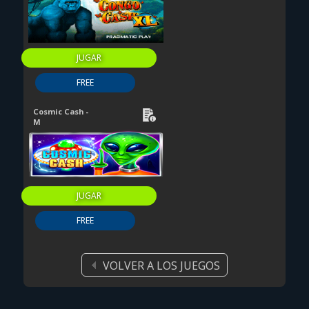
JUGAR
FREE
Cosmic Cash -
M
JUGAR
FREE
VOLVER A LOS JUEGOS