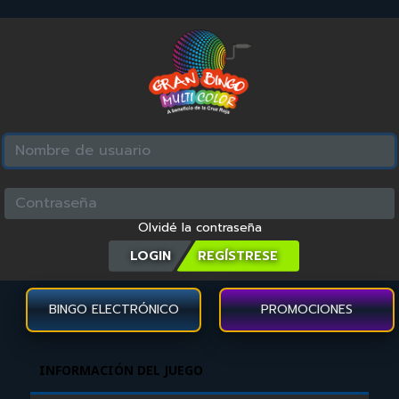
Olvidé la contraseña
LOGIN
BINGO ELECTRÓNICO
PROMOCIONES
INFORMACIÓN DEL JUEGO