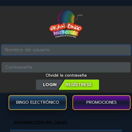
Olvidé la contraseña
LOGIN
BINGO ELECTRÓNICO
PROMOCIONES
INFORMACIÓN DEL JUEGO