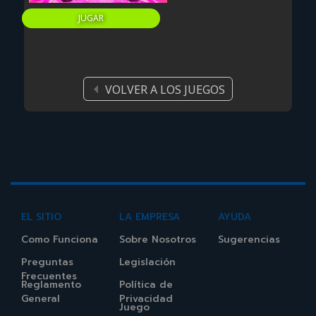
JUGAR
VOLVER A LOS JUEGOS
EL SITIO
LA EMPRESA
AYUDA
Como Funciona
Sobre Nosotros
Sugerencias
Preguntas
Legislación
Frecuentes
Reglamento
Política de
General
Privacidad
Juego