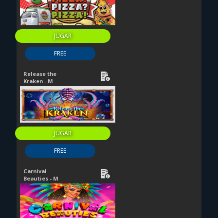
JUGAR
FREE
Release the
Kraken - M
JUGAR
FREE
Carnival
Beauties - M