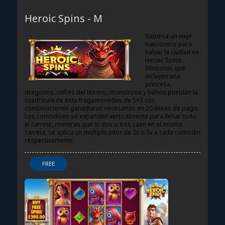
HEROIC SPINS - M
Heroic Spins - M
Soporta un viaje
traicionero para
salvar la ciudad en
Heroic Spins
Símbolos que
incluyen una
princesa,
dragones, cofres del tesoro, monstruos y búhos pueblan la
cuadrícula de esta tragamonedas de 5×3 con
combinaciones ganadoras necesarias en 20 líneas de pago.
Los comodines se expanden verticalmente para llenar todo
el carrete, mientras que si dos o tres caen en el mismo
carrete, se aplica un multiplicador de 2x o 3x a cada comodín
respectivamente.
FREE