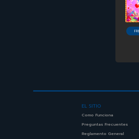
FR
EL SITIO
Como Funciona
Preguntas Frecuentes
Reglamento General