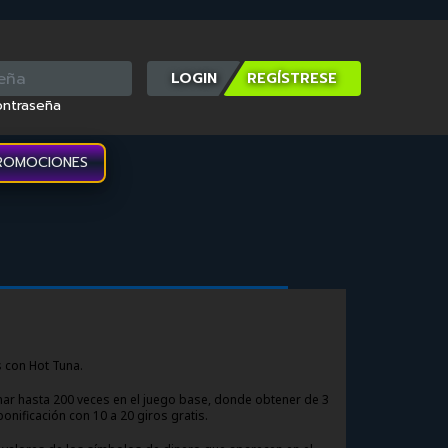
LOGIN
ontraseña
ROMOCIONES
 con Hot Tuna.
r hasta 200 veces en el juego base, donde obtener de 3
onificación con 10 a 20 giros gratis.