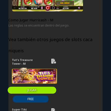
Como Jugar Hurricash - M
Las reglas se encuentran dentro del juego.
Vea también otros juegos de slots caca
niqueis
Tut's Treasure
Tower - M
JUGAR
FREE
Super Tiki