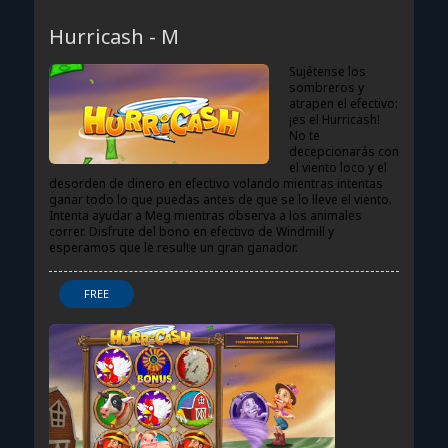
HURRICASH - M
Hurricash - M
Sujétense los
sombreros y
atrapen el efectivo:
¡es el Hurricash!
No te
decepcionarás con
el viento loco y el
desorden de dinero en efectivo volando mientras intentas
ganar todo lo que puedas antes de que se lo lleve el viento.
Intenta ayudar a Meg mientras observa a los animales
correr. Disfrute del bono en efectivo de Windmill y
esperamos que le resulte un gran ganador.
FREE