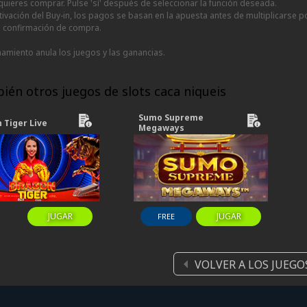
quieres comprar. Pulse 'sí' después de seleccionar la función deseada.
tivación del Buy-in, los pagos se basan en la apuesta antes de multiplicarse por
de confirmación de compra.
namiento anula los juegos y las ganancias.
ién otros juegos de slots caca niqueis
Sumo Supreme
 Tiger Live
Megaways
JUGAR
JUGAR
FREE
VOLVER A LOS JUEGO