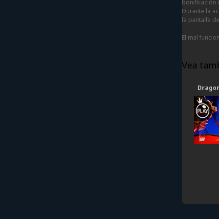
bonificación 
Durante la ac
la pantalla 
El mal funcio
Vea tamb
Dragon