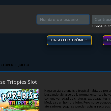
Olvidé la c
BINGO ELECTRÓNICO
P
CIÓN DEL JUEGO
E TRIPPIES SLOT
se Trippies Slot
Haga un viaje a una isla tropical habitada por 
buscando alejarse de la norma, entonces ha veni
con una variedad de criaturas extravagantes y
Medusa y un hombre lobo. Pero no se equivoqu
aterradores. ¡Aquí se pueden activar recursos