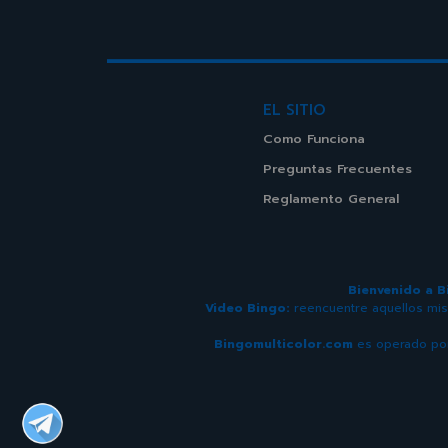
EL SITIO
Como Funciona
Preguntas Frecuentes
Reglamento General
Bienvenido a B
Video Bingo:
reencuentre aquellos mis
Bingomulticolor.com
es operado por