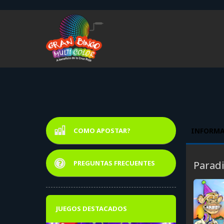
COMO APOSTAR?
INFORMA
PARADIS
PREGUNTAS FRECUENTES
Paradi
JUEGOS DESTACADOS