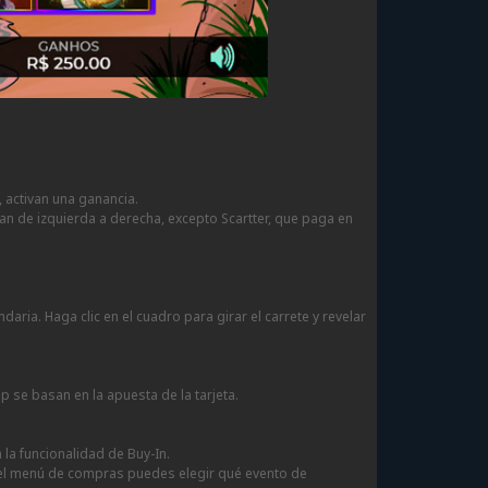
 activan una ganancia.
n de izquierda a derecha, excepto Scartter, que paga en
aria. Haga clic en el cuadro para girar el carrete y revelar
se basan en la apuesta de la tarjeta.
la funcionalidad de Buy-In.
n el menú de compras puedes elegir qué evento de