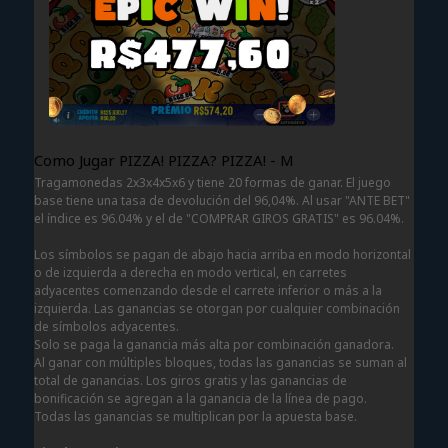
Como Jugar PIZZA! PIZZA? PIZZA! - M
Tragamonedas 2x3x4x5x6 y tiene 20 formas de ganar. El juego
base tiene una tasa de devolución del 96,04%. Al usar "ANTE BET"
el índice es 96.04% y el de "COMPRAR GIROS GRATIS" es 96.04%.
Los símbolos se pagan de abajo hacia arriba en modo horizontal
o de izquierda a derecha en modo vertical, en carretes
adyacentes comenzando desde el carrete inferior o más a la
izquierda. Las ganancias se otorgan por cualquier combinación
de símbolos adyacentes.
Solo se paga la ganancia más alta por combinación ganadora.
Al ganar con múltiples bloques, todas las ganancias se suman al
total de ganancias. Los giros gratis y las ganancias de
bonificación se agregan a la ganancia de la línea de pago.
Todas las ganancias se multiplican por la apuesta base.