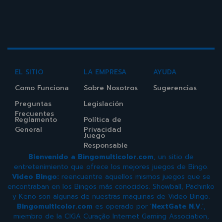
EL SITIO
LA EMPRESA
AYUDA
Como Funciona
Sobre Nosotros
Sugerencias
Preguntas
Legislación
Frecuentes
Reglamento
Política de
General
Privacidad
Juego
Responsable
Bienvenido a Bingomulticolor.com
, un sitio de
entretenimiento que ofrece los mejores juegos de Bingo.
Video Bingo:
reencuentre aquellos mismos juegos que se
encontraban en los Bingos más conocidos. Showball, Pachinko
y Keno son algunas de nuestras maquinas de Video Bingo.
Bingomulticolor.com
es operado por '
NextGate N.V
.',
miembro de la CIGA Curação Internet Gaming Association,