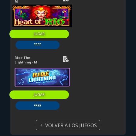
M
JUGAR
FREE
Ride The
Lightning - M
JUGAR
FREE
VOLVER A LOS JUEGOS