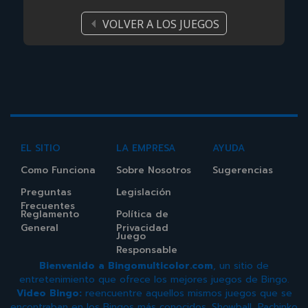
VOLVER A LOS JUEGOS
EL SITIO
LA EMPRESA
AYUDA
Como Funciona
Sobre Nosotros
Sugerencias
Preguntas
Legislación
Frecuentes
Reglamento
Política de
General
Privacidad
Juego
Responsable
Bienvenido a Bingomulticolor.com
, un sitio de
entretenimiento que ofrece los mejores juegos de Bingo.
Video Bingo:
reencuentre aquellos mismos juegos que se
encontraban en los Bingos más conocidos. Showball, Pachinko