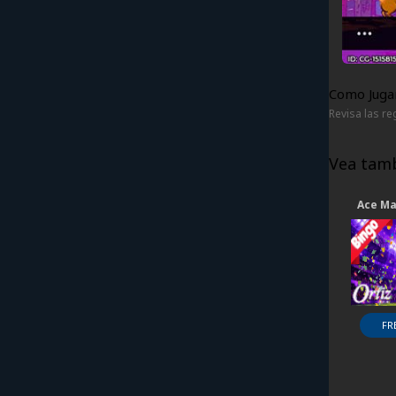
Como Jugar
Revisa las re
Vea tamb
Ace Ma
FR