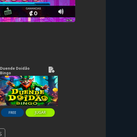
Duende Doidão
Bingo
JUGAR
FREE
S