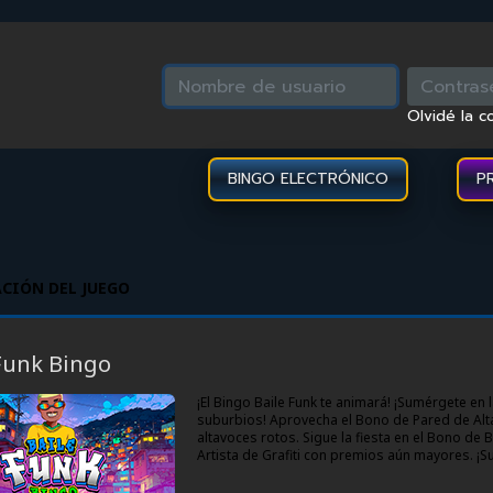
Olvidé la c
BINGO ELECTRÓNICO
P
CIÓN DEL JUEGO
UNK BINGO
Funk Bingo
¡El Bingo Baile Funk te animará! ¡Sumérgete en l
suburbios! Aprovecha el Bono de Pared de Alt
altavoces rotos. Sigue la fiesta en el Bono de B
Artista de Grafiti con premios aún mayores. ¡Su