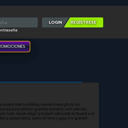
LOGIN
ontraseña
ROMOCIONES
a escena funk brasileña y siente la energía de los
avoces para obtener grandes premios; solo evita los
aile Funk, donde elegir al bailarín adecuado te llevará a un
be la temperatura, siente el ritmo y gana a lo grande!