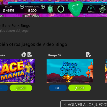
 Baile Funk Bingo
glas dentro del juego.
ién otros juegos de Video Bingo
nia
Bingo Gênio
JUGAR
JUGAR
EE
FREE
VOLVER A LOS JUEGO