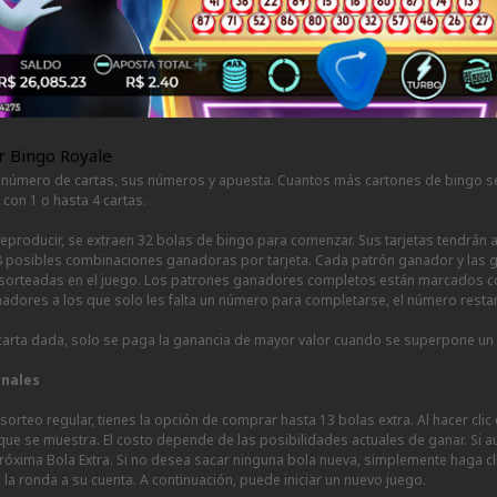
r Bingo Royale
l número de cartas, sus números y apuesta. Cuantos más cartones de bingo se
con 1 o hasta 4 cartas.
 reproducir, se extraen 32 bolas de bingo para comenzar. Sus tarjetas tendr
 8 posibles combinaciones ganadoras por tarjeta. Cada patrón ganador y las
 sorteadas en el juego. Los patrones ganadores completos están marcados con 
adores a los que solo les falta un número para completarse, el número restant
 carta dada, solo se paga la ganancia de mayor valor cuando se superpone un
onales
orteo regular, tienes la opción de comprar hasta 13 bolas extra. Al hacer clic
 que se muestra. El costo depende de las posibilidades actuales de ganar. Si
róxima Bola Extra. Si no desea sacar ninguna bola nueva, simplemente haga clic e
la ronda a su cuenta. A continuación, puede iniciar un nuevo juego.