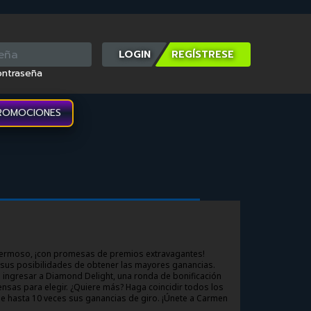
LOGIN
ontraseña
ROMOCIONES
y hermoso, ¡con promesas de premios extravagantes!
sus posibilidades de obtener las mayores ganancias.
e ingresar a Diamond Delight, una ronda de bonificación
sas para elegir. ¿Quiere más? Haga coincidir todos los
ne hasta 10 veces sus ganancias de giro. ¡Únete a Carmen