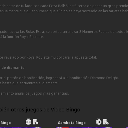
ede estar de tu lado con cada Extra Ball! Si está cerca de ganar un gran prem
anualmente cualquier número que aún no se haya sorteado en las tarjetas habi
gador activa las Bolas Extra, se sortearán al azar 3 Números Reales de todos
rá la función Royal Roulette.
dor revelado por Royal Roulette multiplicará la apuesta total.
a de diamante
var el patrón de bonificación, ingresará a la bonificación Diamond Delight.
as hasta que encuentres el diamante!
namiento anula los juegos y las ganancias.
ién otros juegos de Video Bingo
r Bingo
Gambeta Bingo