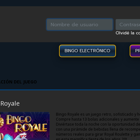
Olvidé la c
BINGO ELECTRÓNICO
P
CIÓN DEL JUEGO
OYALE
 Royale
Bingo Royale es un juego retro, sofisticado 
Compre hasta 13 bolas adicionales y aumente 
Diviértase toda la noche con la oportunidad d
con una pirámide de bebidas llena de recompen
números reales para girar Royal Roulette y ga
en esta magnífica fiesta de los años 20!