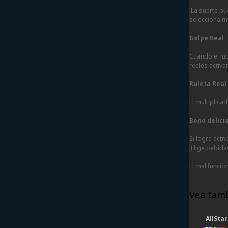
¡La suerte pu
selecciona m
Golpe Real
Cuando el ju
reales activa
Ruleta Real
El multiplica
Bono delici
Si logra acti
¡Elige bebid
El mal funcio
Vea tamb
AllSta