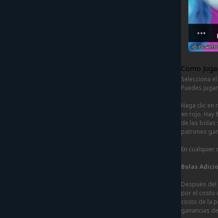
Como Juga
Selecciona e
Puedes jugar 
Haga clic en
en rojo. Hay
de las bolas
patrones gan
En cualquier
Bolas Adici
Después del s
por el costo
costo de la p
ganancias de 