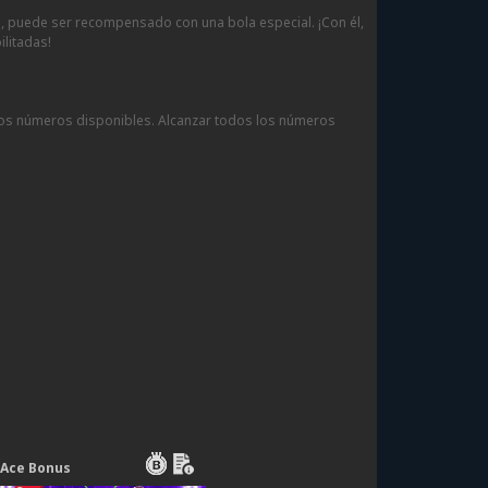
io, puede ser recompensado con una bola especial. ¡Con él,
litadas!
 los números disponibles. Alcanzar todos los números
Ace Bonus