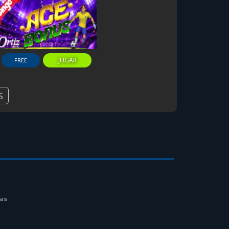
JUGAR
FREE
S
as