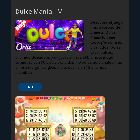
DULCE MANIA - M
Dulce Mania - M
Descubre el juego
más sabroso del
planeta. Dulce
Mania lo tiene
todo. ¡Personajes
divertidos, bolas
extra dulces,
premios deliciosos y un Jackpot irresistible! Este juego
comienza con 30 bolas extraídas, 10 bolas adicionales más
un premio gordo. ¡Desafía tu suerte en 13 premios
increíbles!
FREE