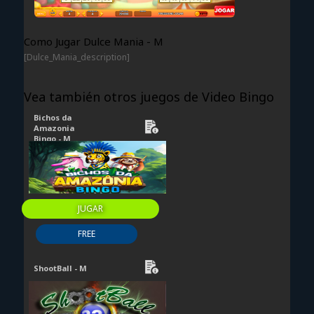
Como Jugar Dulce Mania - M
[Dulce_Mania_description]
Vea también otros juegos de Video Bingo
Bichos da
Amazonia
Bingo - M
JUGAR
FREE
ShootBall - M